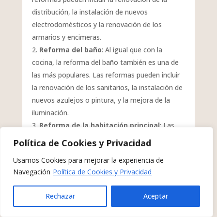
distribución, la instalación de nuevos
electrodomésticos y la renovación de los
armarios y encimeras.
Reforma del baño
: Al igual que con la
cocina, la reforma del baño también es una de
las más populares. Las reformas pueden incluir
la renovación de los sanitarios, la instalación de
nuevos azulejos o pintura, y la mejora de la
iluminación.
Reforma de la habitación principal
: Las
reformas de la habitación principal pueden
Política de Cookies y Privacidad
incluir la renovación de los armarios, la
Usamos Cookies para mejorar la experiencia de
instalación de una nueva cama o colchón, y la
Navegación
Política de Cookies y Privacidad
mejora de la iluminación.
Reforma del sótano
: La reforma del sótano
Rechazar
Aceptar
puede incluir la renovación de la distribución, la
instalación de un nuevo sistema de iluminación,